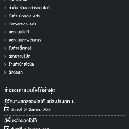
Conversion Ads
ออกแบบโลโก้
ออกแบบภาพโฆษณา
รับทําสติ๊กเกอร์
ตรายางบริษัท
ร้านทำป้ายไวนิล
ติดต่อเรา
ข่าวออกแบบโลโก้ล่าสุด
รู้จักนามสกุลของโลโก้ แต่ละประเภท เ...
จันทร์ที่ 25 สิงหาคม 2568
สีพื้นหลังของโลโก้
จันทร์ที่ 4 สิงหาคม 2568
ความแตกต่างของโลโก้แบบสัญลักษณ์ กับ...
อาทิตย์ที่ 17 สิงหาคม 2568