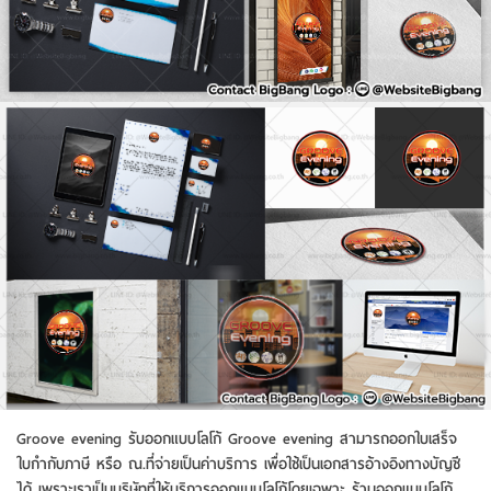
Groove evening รับออกแบบโลโก้ Groove evening สามารถออกใบเสร็จ
ใบกำกับภาษี หรือ ณ.ที่จ่ายเป็นค่าบริการ เพื่อใช้เป็นเอกสารอ้างอิงทางบัญชี
ได้ เพราะเราเป็นบริษัทที่ให้บริการออกแบบโลโก้โดยเฉพาะ ร้านออกแบบโลโก้