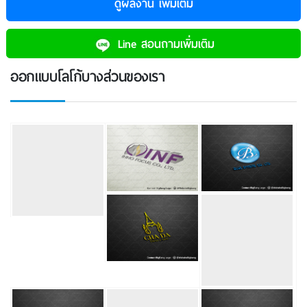
ดูผลงาน
เพิ่มเติม
Line สอนถามเพิ่มเติม
ออกแบบโลโก้บางส่วนของเรา