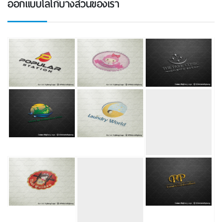
ออกแบบโลโก้บางส่วนของเรา