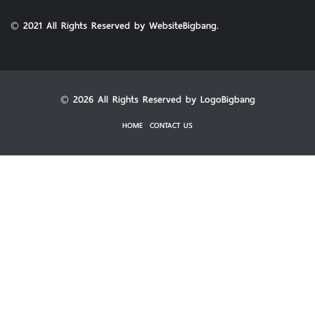
© 2026 All Rights Reserved by LogoBigbang
HOME
CONTACT US
สอบถามทาง Line
กรุณาพิมพ์เบอร์มือถือ
เพื่อรับ LineID ทาง SMS
หรือ
สอบถามทาง Line
สแกน QR Code เพื่อแชทกับเรา
โทรสอบถาม