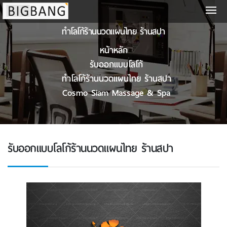
ทําโลโก้ร้านนวดแผนไทย ร้านสปา
หน้าหลัก
รับออกแบบโลโก้
ทําโลโก้ร้านนวดแผนไทย ร้านสปา
Cosmo Siam Massage & Spa
รับออกแบบโลโก้ร้านนวดแผนไทย ร้านสปา