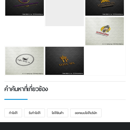
คำค้นหาที่เกี่ยวข้อง
ทำโลโก้
รับทําโลโก้
โลโก้สินค้า
ออกแบบโลโก้บริษัท