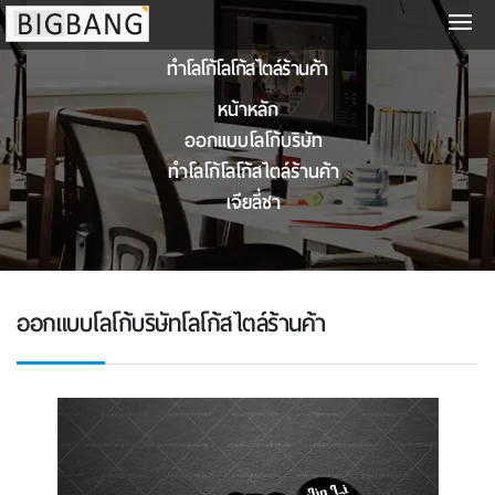
ทําโลโก้โลโก้สไตล์ร้านค้า
หน้าหลัก
ออกแบบโลโก้บริษัท
ทําโลโก้โลโก้สไตล์ร้านค้า
เจียลี่ชา
ออกแบบโลโก้บริษัทโลโก้สไตล์ร้านค้า