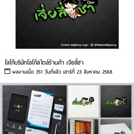
โลโก้บริษัทโลโก้สไตล์ร้านค้า เจียลี่ชา
ผลงานเมื่อ 351 วันที่แล้ว เสาร์ที่ 23 สิงหาคม 2568