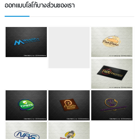
ออกแบบโลโก้บางส่วนของเรา