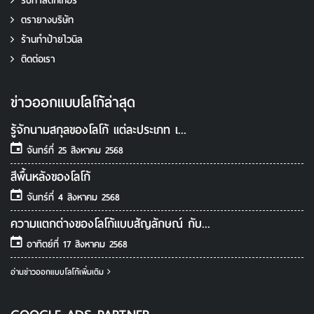
รับทําสติ๊กเกอร์
ตรายางบริษัท
ร้านทำป้ายไวนิล
ติดต่อเรา
ข่าวออกแบบโลโก้ล่าสุด
รู้จักนามสกุลของโลโก้ แต่ละประเภท เ...
จันทร์ที่ 25 สิงหาคม 2568
สีพื้นหลังของโลโก้
จันทร์ที่ 4 สิงหาคม 2568
ความแตกต่างของโลโก้แบบสัญลักษณ์ กับ...
อาทิตย์ที่ 17 สิงหาคม 2568
อ่านข่าวออกแบบโลโก้เพิ่มเติม