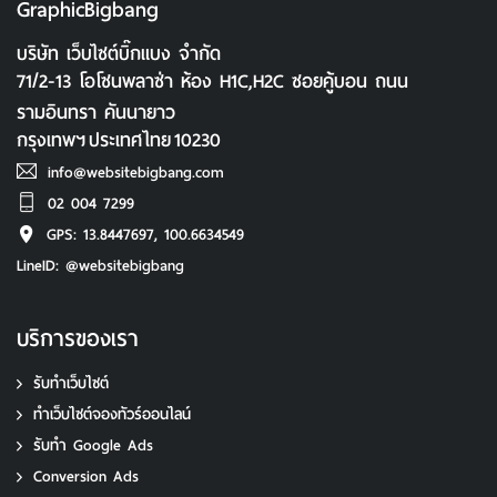
GraphicBigbang
บริษัท เว็บไซต์บิ๊กแบง จำกัด
71/2-13 โอโซนพลาซ่า ห้อง H1C,H2C ซอยคู้บอน ถนน
รามอินทรา คันนายาว
กรุงเทพฯ
ประเทศไทย
10230
info@websitebigbang.com
02 004 7299
GPS: 13.8447697, 100.6634549
LineID: @websitebigbang
บริการของเรา
รับทำเว็บไซต์
ทําเว็บไซต์จองทัวร์ออนไลน์
รับทํา Google Ads
Conversion Ads