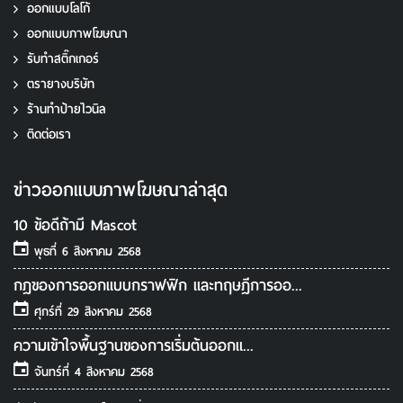
ออกแบบโลโก้
ออกแบบภาพโฆษณา
รับทําสติ๊กเกอร์
ตรายางบริษัท
ร้านทำป้ายไวนิล
ติดต่อเรา
ข่าวออกแบบภาพโฆษณาล่าสุด
10 ข้อดีถ้ามี Mascot
พุธที่ 6 สิงหาคม 2568
กฎของการออกแบบกราฟฟิก และทฤษฎีการออ...
ศุกร์ที่ 29 สิงหาคม 2568
ความเข้าใจพื้นฐานของการเริ่มต้นออกแ...
จันทร์ที่ 4 สิงหาคม 2568