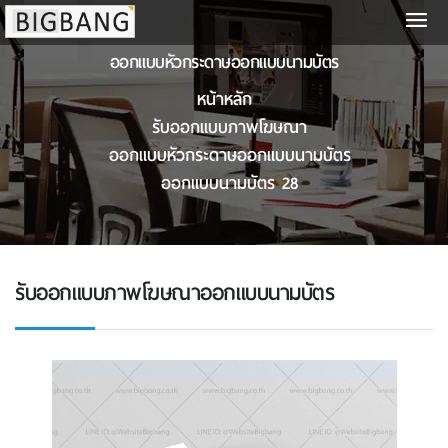
ออกแบบหัวกระดาษออกแบบนามบัตร
หน้าหลัก
รับออกแบบภาพโฆษณา
ออกแบบหัวกระดาษออกแบบนามบัตร
ออกแบบนามบัตร 28
รับออกแบบภาพโฆษณาออกแบบนามบัตร