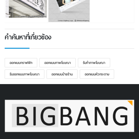
คำค้นหาที่เกี่ยวข้อง
ออกแบบกราฟฟิก
ออกแบบภาพโฆษณา
รับทําภาพโฆษณา
รับออกแบบภาพโฆษณา
ออกแบบป้ายร้าน
ออกแบบหัวกระดาษ