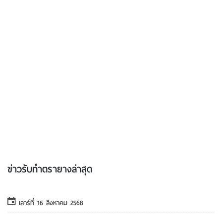
รับทำเว็บไซต์
ทําเว็บไซต์จองทัวร์ออนไลน์
รับทํา Google Ads
Conversion Ads
ออกแบบโลโก้
ออกแบบภาพโฆษณา
รับทําสติ๊กเกอร์
ตรายางบริษัท
ร้านทำป้ายไวนิล
ติดต่อเรา
ข่าวรับทําตรายางล่าสุด
เงื่อนไขสําคัญของการทําตรายางบริษัท...
เสาร์ที่ 16 สิงหาคม 2568
ชนิดของตรายางแต่ละประเภท