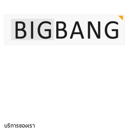
StampBigbang
บริษัท เว็บไซต์บิ๊กแบง จำกัด
71/2-13 โอโซนพลาซ่า ห้อง H1C,H2C ซอยคู้บอน ถนน
รามอินทรา คันนายาว
กรุงเทพฯ
ประเทศไทย
10230
info@websitebigbang.com
02 004 7299
GPS: 13.8447697, 100.6634549
LineID: @websitebigbang
บริการของเรา