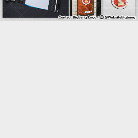
วัดอิ่มบุญธัมมาราม ในประเทศญี่ปุ่น ออกแบบโลโก้วัดอิ่มบุญธัมมาราม ใน
ประเทศญี่ปุ่น ออกแบบโลโก้ศาสนา ทีมนักออกแบบโลโก้ที่มีประสบการณ์ด้าน
การออกแบบโลโก้ศาสนา สามารถออกใบเสร็จ ใบกำกับภาษี หรือ ณ.ที่จ่ายเป็น
ค่าบริการ เพื่อใช้เป็นเอกสารอ้างอิงทางบัญชีได้ เพราะเราเป็นบริษัทที่ให้บริการ