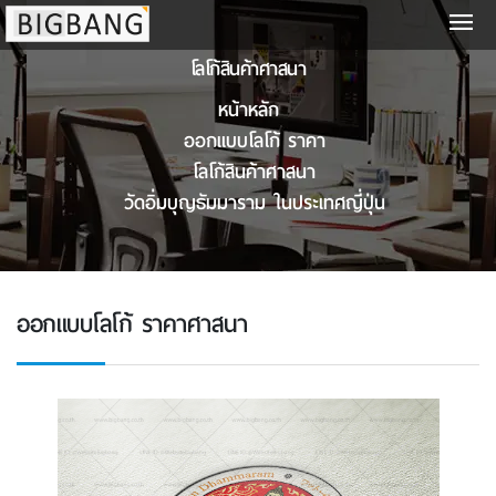
โลโก้สินค้าศาสนา
หน้าหลัก
ออกแบบโลโก้ ราคา
โลโก้สินค้าศาสนา
วัดอิ่มบุญธัมมาราม ในประเทศญี่ปุ่น
ออกแบบโลโก้ ราคาศาสนา