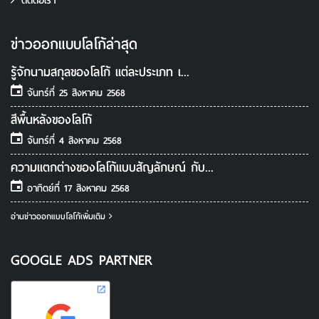
The Google Partner badge is awarded to companies with Google
Ads skills and expertise.
© 2021 All Rights Reserved by WebsiteBigbang.
© 2026 All Rights Reserved by LogoBigbang
HOME
CONTACT US