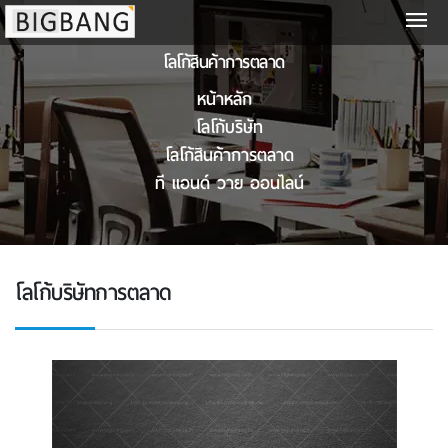
โลโก้สินค้าการตลาด
หน้าหลัก
โลโก้บริษัท
โลโก้สินค้าการตลาด
ที แอนด์ วาย ออนไลน์
โลโก้บริษัทการตลาด