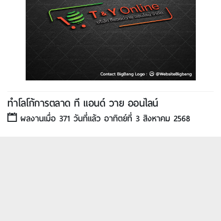
ทําโลโก้การตลาด ที แอนด์ วาย ออนไลน์
ผลงานเมื่อ 371 วันที่แล้ว อาทิตย์ที่ 3 สิงหาคม 2568