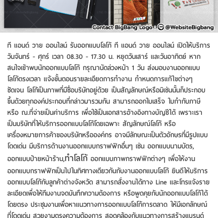
ที แอนด์ วาย ออนไลน์ รับออกแบบโลโก้ ที แอนด์ วาย ออนไลน์ เปิดให้บริการ
วันจันทร์ - ศุกร์ เวลา 08.30 - 17.30 น. หยุดวันเสาร์ และวันอาทิตย์ หาก
สนใจเข้าพบนักออกแบบโลโก้ กรุณานัดล่วงหน้า 1 วัน ส่งมอบงานออกแบบ
โลโก้ตรงเวลา แจ้งขั้นตอนรายละเอียดการทำงาน กำหนดการแก้ไขต่างๆ
ชัดเจน โลโก้เป็นภาพที่มีชื่อบริษัทอยู่ด้วย เป็นสัญลักษณ์หรือมิเช่นนั้นก็ประกอบ
ขึ้นด้วยทุกองค์ประกอบที่กล่าวมารวมกัน สามารถออกใบเสร็จ ใบกำกับภาษี
หรือ ณ.ที่จ่ายเป็นค่าบริการ เพื่อใช้เป็นเอกสารอ้างอิงทางบัญชีได้ เพราะเรา
เป็นบริษัทที่ให้บริการออกแบบโลโก้โดยเฉพาะ สัญลักษณ์โลโก้ หรือ
เครื่องหมายการค้าของบริษัทหรือองค์กร อาจมีลักษณะเป็นตัวอักษรที่มีรูปแบบ
โดดเด่น มีบริการด้านงานออกแบบกราฟฟิกอื่นๆ เช่น ออกแบบนามบัตร,
ทําโลโก้
ออกแบบป้ายหน้าร้าน,
ออกแบบภาพกราฟฟิกต่างๆ เพื่อให้งาน
ออกแบบกราฟฟิกเป็นไปในทิศทางเดียวกันกับงานออกแบบโลโก้ ยินดีให้บริการ
ออกแบบโลโก้กับลูกค้าต่างจังหวัด สามารถสั่งงานได้ทาง Line และโทรแจ้งราย
ละเอียดเพื่อให้ทีมงานจดบันทึกความต้องการ หรือพูดคุยกับนักออกแบบโลโก้ได้