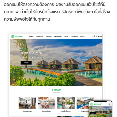
ออกแบบให้ตรงความต้องการ ผลงานรับออกแบบเว็บไซต์ที่มี
คุณภาพ ทําเว็บไซต์บริษัทโรงแรม รีสอร์ท ที่พัก บังกาโลที่สร้าง
ความพึงพอใจให้กับทุกท่าน