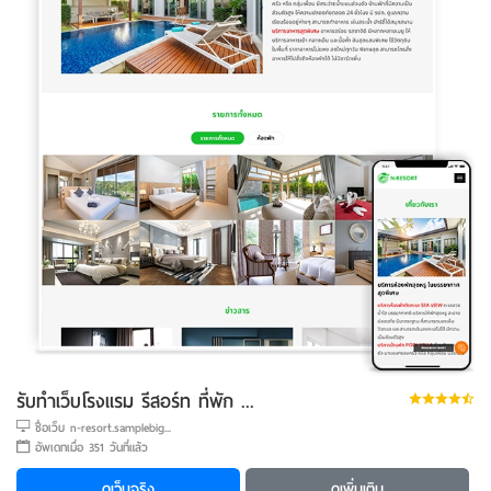
รับทําเว็บโรงแรม รีสอร์ท ที่พัก ...
ชื่อเว็บ n-resort.samplebig...
อัพเดทเมื่อ 351 วันที่แล้ว
ดูเว็บจริง
ดูเพิ่มเติม