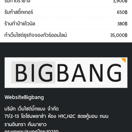
ออกแบบป้ายหน้าร้าน
2,500฿
ออกแบบฉลากสินค้า
2,500฿
ออกแบบหัวกระดาษ + ซองจดหมาย
1,800฿
รับทํา Line Rich Menu
3,500฿
รับทําตรายาง
3,900฿
รับทําสติ๊กเกอร์
650฿
ร้านทำป้ายไวนิล
380฿
ทําเว็บไซต์ธุรกิจจองทัวร์ออนไลน์
35,000฿
สอบถามทาง Line
โทรสอบถาม