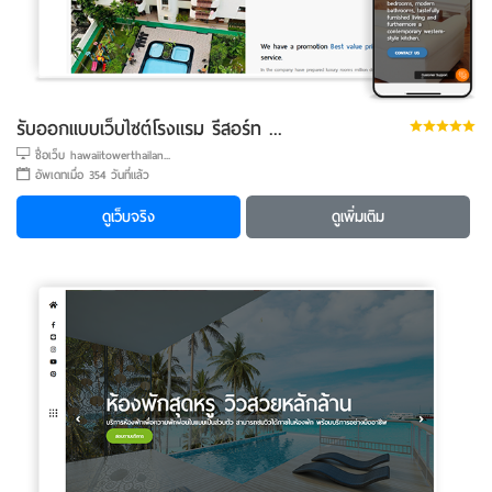
รับออกแบบเว็บไซต์โรงแรม รีสอร์ท ...
ชื่อเว็บ hawaiitowerthailan...
อัพเดทเมื่อ 354 วันที่แล้ว
ดูเว็บจริง
ดูเพิ่มเติม