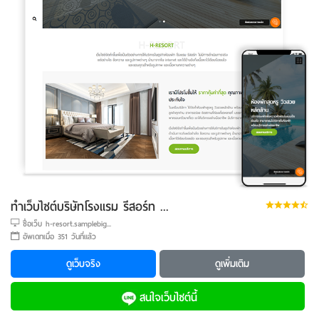
ทําเว็บไซต์บริษัทโรงแรม รีสอร์ท ...
ชื่อเว็บ h-resort.samplebig...
อัพเดทเมื่อ 351 วันที่แล้ว
ดูเว็บจริง
ดูเพิ่มเติม
สนใจเว็บไซต์นี้