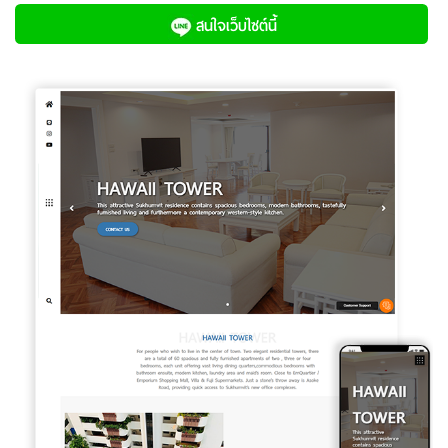
สนใจเว็บไซต์นี้