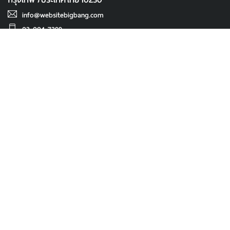
A
WebsiteBigbang
บริษัท เว็บไซต์บิ๊กแบง จำกัด
71/2-13 โอโซนพลาซ่า ห้อง H1C,H2C ซอยคู้บอน ถนน
รามอินทรา คันนายาว
กรุงเทพฯ
ประเทศไทย
10230
info@websitebigbang.com
02 004 7299
GPS: 13.8447697, 100.6634549
LineID: @websitebigbang
บริการของเรา
รับทำเว็บไซต์
ทําเว็บไซต์จองทัวร์ออนไลน์
รับทํา Google Ads