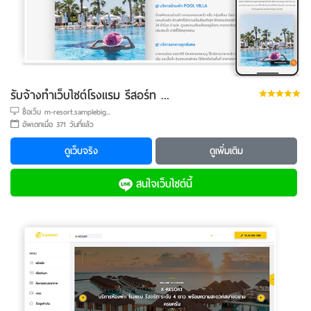
รับจ้างทำเว็บไซต์โรงแรม รีสอร์ท ...
ชื่อเว็บ m-resort.samplebig...
อัพเดทเมื่อ 371 วันที่แล้ว
ดูเว็บจริง
ดูเพิ่มเติม
สนใจเว็บไซต์นี้