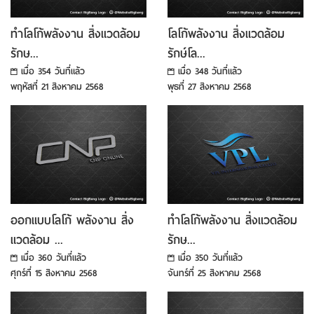
ทําโลโก้พลังงาน สิ่งแวดล้อม
โลโก้พลังงาน สิ่งแวดล้อม
รักษ...
รักษ์โล...
เมื่อ 354 วันที่แล้ว
เมื่อ 348 วันที่แล้ว
พฤหัสที่ 21 สิงหาคม 2568
พุธที่ 27 สิงหาคม 2568
ออกแบบโลโก้ พลังงาน สิ่ง
ทําโลโก้พลังงาน สิ่งแวดล้อม
แวดล้อม ...
รักษ...
เมื่อ 360 วันที่แล้ว
เมื่อ 350 วันที่แล้ว
ศุกร์ที่ 15 สิงหาคม 2568
จันทร์ที่ 25 สิงหาคม 2568