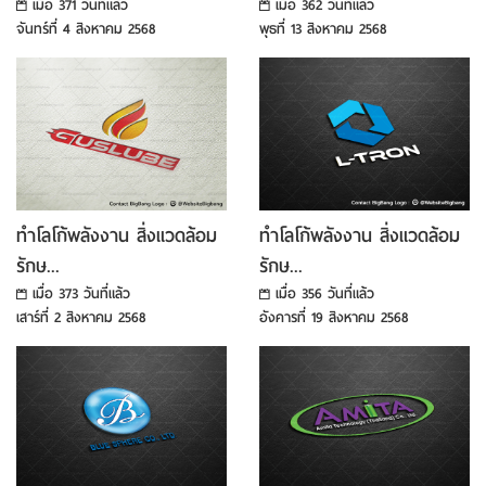
เมื่อ 371 วันที่แล้ว
เมื่อ 362 วันที่แล้ว
จันทร์ที่ 4 สิงหาคม 2568
พุธที่ 13 สิงหาคม 2568
ทําโลโก้พลังงาน สิ่งแวดล้อม
ทําโลโก้พลังงาน สิ่งแวดล้อม
รักษ...
รักษ...
เมื่อ 373 วันที่แล้ว
เมื่อ 356 วันที่แล้ว
เสาร์ที่ 2 สิงหาคม 2568
อังคารที่ 19 สิงหาคม 2568