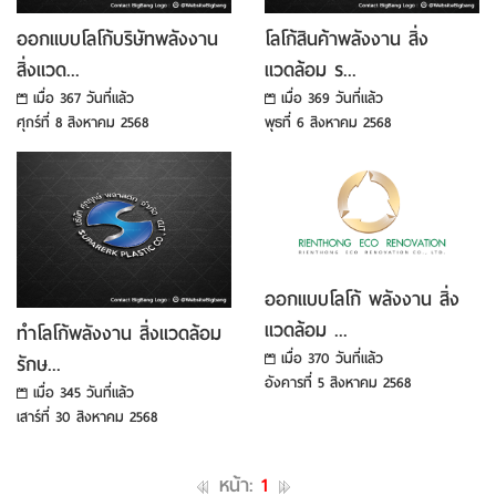
ออกแบบโลโก้บริษัทพลังงาน
โลโก้สินค้าพลังงาน สิ่ง
สิ่งแวด...
แวดล้อม ร...
เมื่อ 367 วันที่แล้ว
เมื่อ 369 วันที่แล้ว
ศุกร์ที่ 8 สิงหาคม 2568
พุธที่ 6 สิงหาคม 2568
ออกแบบโลโก้ พลังงาน สิ่ง
แวดล้อม ...
ทําโลโก้พลังงาน สิ่งแวดล้อม
เมื่อ 370 วันที่แล้ว
รักษ...
อังคารที่ 5 สิงหาคม 2568
เมื่อ 345 วันที่แล้ว
เสาร์ที่ 30 สิงหาคม 2568
หน้า:
1