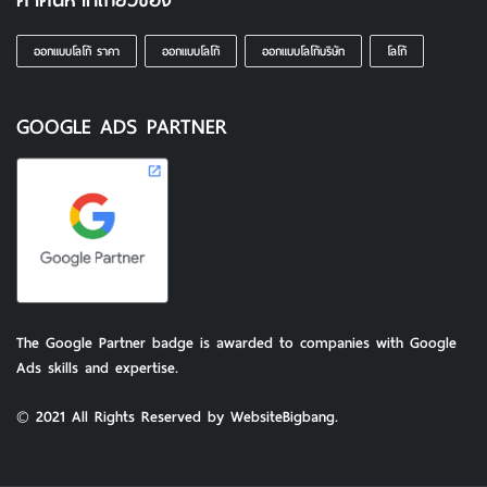
ออกแบบโลโก้ ราคา
ออกแบบโลโก้
ออกแบบโลโก้บริษัท
โลโก้
GOOGLE ADS PARTNER
The Google Partner badge is awarded to companies with Google
Ads skills and expertise.
© 2021 All Rights Reserved by WebsiteBigbang.
สอบถามทาง Line