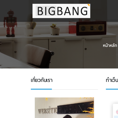
หน้าหลัก
เกี่ยวกับเรา
ทำเว็บ