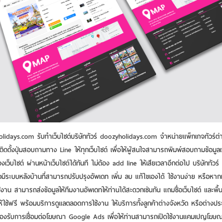
lidays.com รับทำเว็บไซต์บริษัททัวร์ doozyholidays.com จำหน่ายแพ็กเกจทัวร์ต่
ิดตั้งปุ่มสอบถามทาง Line ให้ทุกเว็บไซต์ เพื่อให้ผู้สนใจสามารถพิมพ์สอบถามข้อมูลเพ
องเว็บไซต์ ผ่านหน้าเว็บไซต์ได้ทันที ไม่ต้อง add line ให้เสียเวลาอีกต่อไป บริษัททัวร์
ยวมีระบบหลังบ้านที่สามารถปรับปรุงอัพเดท เพิ่ม ลบ แก้ไขเองได้ ใช้งานง่าย หรือหาก
งาน สามารถส่งข้อมูลให้ทีมงานอัพเดทให้ท่านได้สะดวกเช่นกัน แถมชื่อเว็บไซต์ และพื้นท
ให้ใช้ฟรี พร้อมบริการดูแลตลอดการใช้งาน ให้บริการทั้งลูกค้าต่างจังหวัด หรือต่างปร
์รองรับการเชื่อมต่อโฆษณา Google Ads เพื่อให้ท่านสามารถเปิดใช้งานแคมเปญโฆ