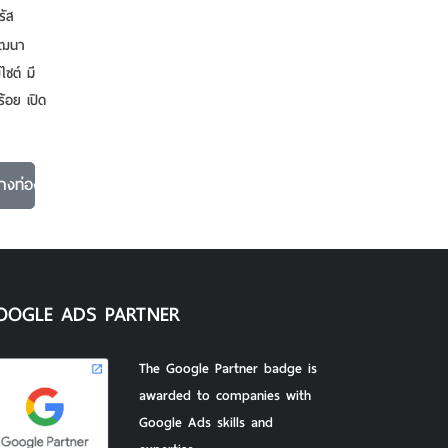
รัส
ัฒนา
ไซต์ มี
ร้อย เปิด
างท่องเที่ยว
เพิ่มเติม
OOGLE ADS PARTNER
The Google Partner badge is
awarded to companies with
Google Ads skills and