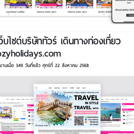
ว็บไซต์บริษัททัวร์ เดินทางท่องเที่ยว
zyholidays.com
นเมื่อ 349 วันที่แล้ว ศุกร์ที่ 22 สิงหาคม 2568