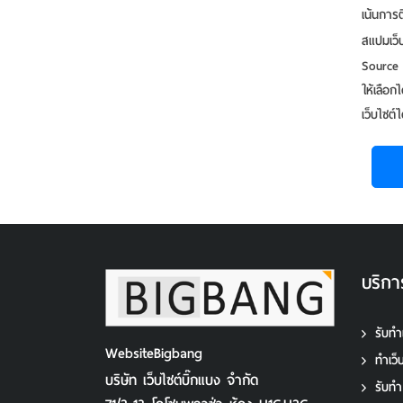
เน้นการ
สแปมเว็
Source c
ให้เลือก
เว็บไซต์
บริกา
รับทำ
WebsiteBigbang
ทําเว
บริษัท เว็บไซต์บิ๊กแบง จำกัด
รับท