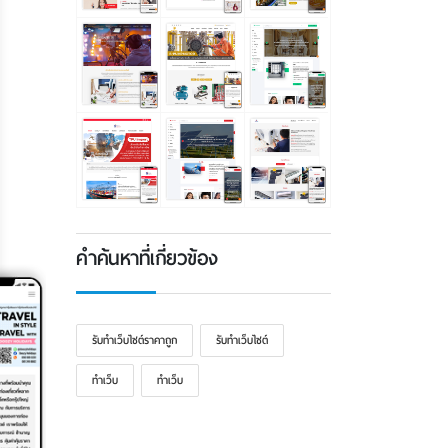
คำค้นหาที่เกี่ยวข้อง
รับทําเว็บไซต์ราคาถูก
รับทําเว็บไซต์
ทําเว็บ
ทำเว็บ